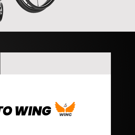
O WI
NG