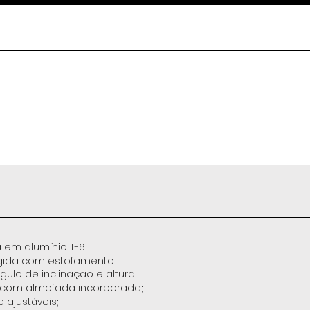
 em alumínio T-6;
ígida com estofamento
ulo de inclinação e altura
;
 com almofada incorporada;
 ajustáveis;